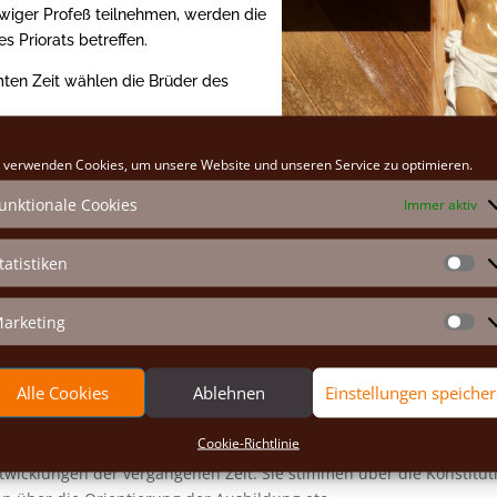
wiger Profeß teilneh­men, werden die
s Priorats betreffen.
­ten Zeit wählen die Brüder des
 verwenden Cookies, um unsere Website und unseren Service zu optimieren.
unktionale Cookies
Immer aktiv
tatistiken
St
arketing
Ma
Alle Cookies
Ablehnen
Einstellungen speiche
in der Kongregation besitzt, versammelt die Verantwortlichen der 
Cookie-Richtlinie
twicklungen der vergangenen Zeit. Sie stimmen über die Konstitut