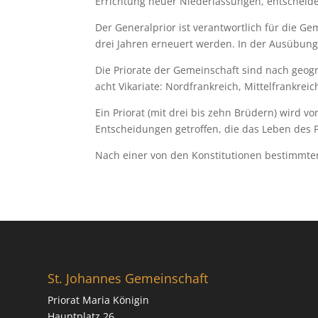
Errichtung neuer Niederlassungen, entscheide
Der Generalprior ist verantwortlich für die G
drei Jahren erneuert werden. In der Ausübung s
Die Priorate der Gemeinschaft sind nach geogra
acht Vikariate: Nordfrankreich, Mittelfrankrei
Ein Priorat (mit drei bis zehn Brüdern) wird v
Entscheidungen getroffen, die das Leben des P
Nach einer von den Konstitutionen bestimm­ten
St. Johannes Gemeinschaft
Priorat Maria Königin
Hauptplatz 26