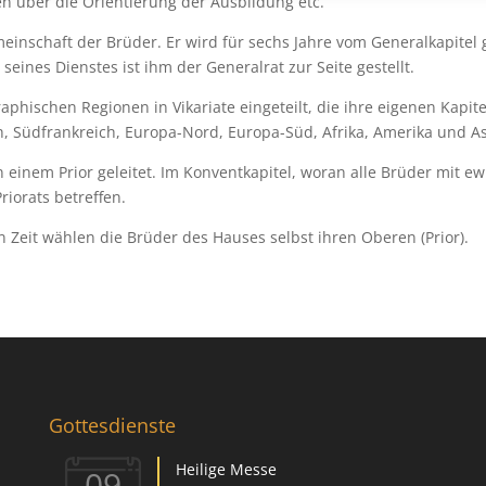
n über die Orientierung der Ausbildung etc.
emeinschaft der Brüder. Er wird für sechs Jahre vom Generalkapitel
eines Dienstes ist ihm der Generalrat zur Seite gestellt.
phischen Regionen in Vikariate eingeteilt, die ihre eigenen Kapite
ch, Südfrankreich, Europa-Nord, Europa-Süd, Afrika, Amerika und A
on einem Prior geleitet. Im Konventkapitel, woran alle Brüder mit e
riorats betreffen.
 Zeit wählen die Brüder des Hauses selbst ihren Oberen (Prior).
Gottesdienste
Heilige Messe
09