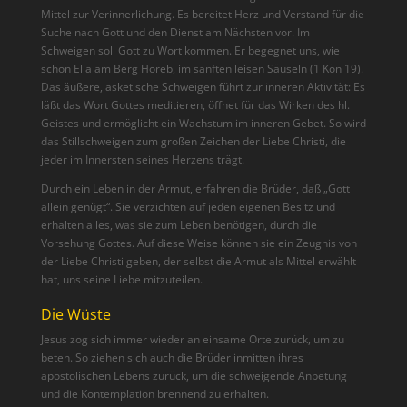
Mittel zur Verinnerlichung. Es bereitet Herz und Verstand für die
Suche nach Gott und den Dienst am Nächsten vor. Im
Schweigen soll Gott zu Wort kommen. Er begegnet uns, wie
schon Elia am Berg Horeb, im sanften leisen Säuseln (1 Kön 19).
Das äußere, asketische Schweigen führt zur inneren Aktivität: Es
läßt das Wort Gottes meditieren, öffnet für das Wirken des hl.
Geistes und ermöglicht ein Wachstum im inneren Gebet. So wird
das Still­schweigen zum großen Zeichen der Liebe Chri­sti, die
jeder im Innersten seines Herzens trägt.
Durch ein Leben in der Armut, erfahren die Brüder, daß „Gott
allein genügt“. Sie verzichten auf jeden eigenen Besitz und
erhalten alles, was sie zum Leben benötigen, durch die
Vorsehung Gottes. Auf diese Weise können sie ein Zeugnis von
der Liebe Christi geben, der selbst die Armut als Mittel erwählt
hat, uns seine Liebe mitzuteilen.
Die Wüste
Jesus zog sich immer wieder an einsame Orte zurück, um zu
beten. So ziehen sich auch die Brüder inmitten ihres
apostolischen Lebens zurück, um die schweigende Anbetung
und die Kontemplation brennend zu erhalten.