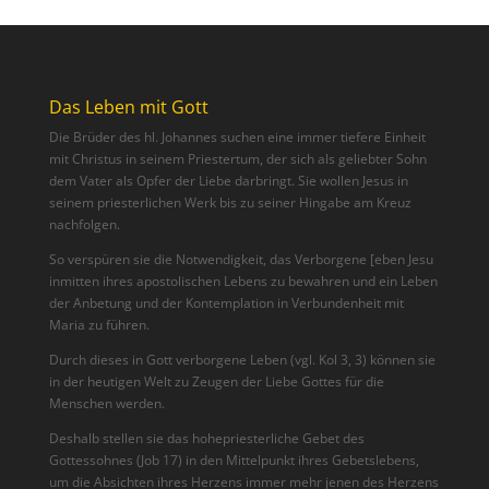
Das Leben mit Gott
Die Brüder des hl. Johannes suchen eine immer tiefere Einheit
mit Christus in seinem Priestertum, der sich als geliebter Sohn
dem Vater als Opfer der Liebe darbringt. Sie wollen Jesus in
seinem priesterlichen Werk bis zu seiner Hingabe am Kreuz
nachfolgen.
So verspüren sie die Notwendigkeit, das Verborgene [eben Jesu
inmitten ihres apostolischen Lebens zu bewahren und ein Leben
der Anbetung und der Kontemplation in Verbundenheit mit
Maria zu führen.
Durch dieses in Gott verborgene Leben (vgl. Kol 3, 3) können sie
in der heutigen Welt zu Zeugen der Liebe Gottes für die
Menschen werden.
Deshalb stellen sie das hohepriesterliche Gebet des
Gottessohnes (Job 17) in den Mittelpunkt ihres Gebetslebens,
um die Absichten ihres Herzens immer mehr jenen des Herzens