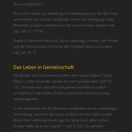
Jesu anzugleichen.
Durch ihre Liebe zur Anbetung und Kontemplation, die den Vater
verherrlicht, versuchen die Brüder immer die Heiligung in der
Wahrheit zu leben, welche Jesus für sie vom Vater erbeten hat.
(vgl. Job 17, 17.19)
Zugleich hören sie nicht auf, Jesus inständig zu bitten, der Kirche
und der Menschheit von heute den Heiligen Geist zu senden.
(vgl. Job 16, 7)
Das Leben in Gemeinschaft
Die Brüder des hl. Johannes wollen dem neuen Gebot Christi
folgen: „Liebt einander, so wie ich euch geliebt habe“ (Joh 15,
12). Sie erkennen, wie sehr das gemeinschaftliche Leben
ermöglicht, in der Liebe Christi zu wachsen und diese Liebe
weiterzugehen.
In der Nachfolge des hl. Johannes entdecken sie die notwendige
Verbindung zwischen der Liebe zu Gott und der Liebe zu den
Menschen: „Wenn jemand sagt: Ich liebe Gott, aber seinen
Bruder haßt, ist er ein Lügner“ (1 Joh 4, 20). Sie nehmen
einander von Christus her in Liebe an und leben in einem tiefen,