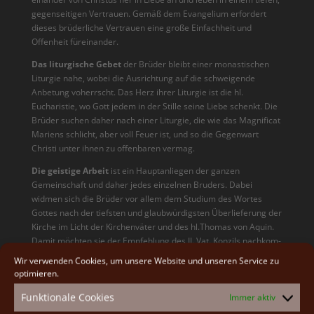
gegenseitigen Vertrauen. Gemäß dem Evangelium erfordert
dieses brüderliche Vertrauen eine große Einfachheit und
Offenheit füreinander.
Das liturgische Gebet
der Brüder bleibt einer monastischen
Liturgie nahe, wobei die Ausrich­tung auf die schweigende
Anbetung voherrscht. Das Herz ihrer Liturgie ist die hl.
Eucharistie, wo Gott jedem in der Stille seine Liebe schenkt. Die
Brüder suchen daher nach einer Liturgie, die wie das Magnificat
Mariens schlicht, aber voll Feuer ist, und so die Gegenwart
Christi unter ihnen zu offenbaren vermag.
Die geistige Arbeit
ist ein Hauptanliegen der ganzen
Gemeinschaft und daher jedes einzel­nen Bruders. Dabei
widmen sich die Brüder vor allem dem Studium des Wortes
Gottes nach der tiefsten und glaubwürdigsten Überlieferung der
Kirche im Licht der Kirchenväter und des hl.Thomas von Aquin.
Damit möchten sie der Empfehlung des II. Vat. Konzils nachkom­
men: „…sie sollen lernen, mit dem hl. Thomas als Meister die
Wir verwenden Cookies, um unsere Website und unseren Service zu
Heilsgeheimnisse in ihrer Ganz­heit tiefer zu durchdringen und
optimieren.
ihren Zusam­menhang zu verstehen“ (Dekret über die
Funktionale Cookies
Immer aktiv
Priesterausbildung Nr. 16).