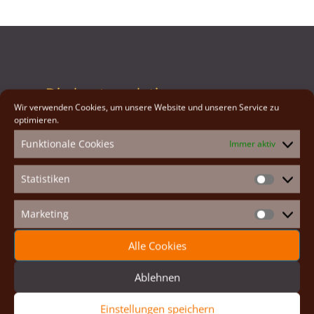
Die kontemplativen
Schwestern des Heiligen
Wir verwenden Cookies, um unsere Website und unseren Service zu
Johannes
optimieren.
Funktionale Cookies
Immer aktiv
Statistiken
Die apostolischen
Statistike
Schwestern des Heiligen
Johannes
Marketing
Marketin
Alle Cookies
Häuser und Priorate
Ablehnen
Einstellungen speichern