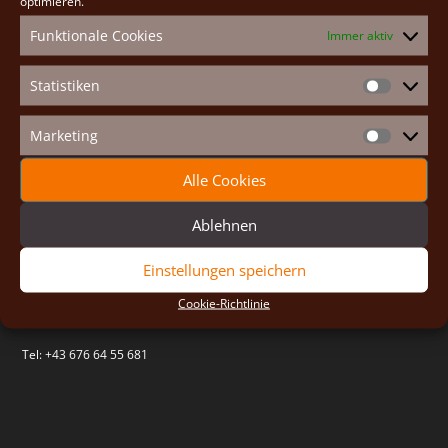
optimieren.
Funktionale Cookies
Immer aktiv
Statistiken
Statistike
Marketing
Marketin
Alle Cookies
St. Johannes Gemeinschaft
Quicklinks
Priorat Maria Königin
Impressum
Ablehnen
Hauptplatz 26
Cookie-Richtlinie (EU)
2293 Marchegg-Stadt
Einstellungen speichern
Österreich
Cookie-Richtlinie
Email:
brueder@johannesgemeinschaft.at
Tel: +43 676 64 55 681