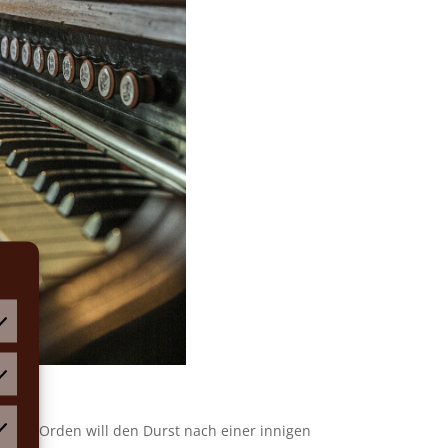
atistiken
n im Orden will den Durst nach einer innigen
rketing