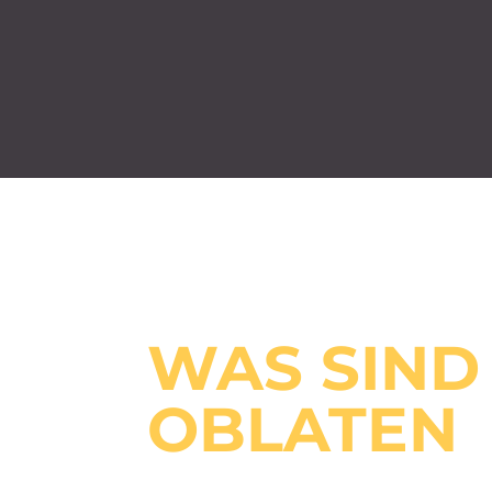
WAS SIND
OBLATEN
—