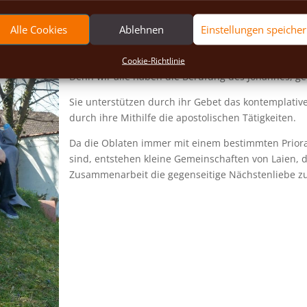
Einheit mit Christus vergrößern.
Alle Cookies
Ablehnen
Einstellungen speiche
Die Oblaten selbst sind keine Ordensleute. Ohne i
dort, wo sie leben, mit ihrer Verantwortung für Fam
Johannes Gestalt annehmen.
Cookie-Richtlinie
Denn wir alle haben die Berufung des Johannes, ge
Sie unterstützen durch ihr Gebet das kontemplativ
durch ihre Mithilfe die apostoli­schen Tätigkeiten.
Da die Oblaten immer mit einem bestimm­ten Prior
sind, entstehen kleine Gemein­schaften von Laien,
Zusammenarbeit die gegenseitige Nächstenliebe zu