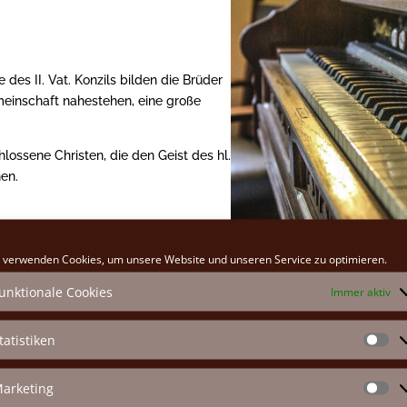
 des II. Vat. Konzils bilden die Brüder
einschaft nahestehen, eine große
ossene Christen, die den Geist des hl.
en.
 verwenden Cookies, um unsere Website und unseren Service zu optimieren.
unktionale Cookies
Immer aktiv
tatistiken
St
arketing
Ihre Verbundenheit mit den Brüdern und Schwester
Ma