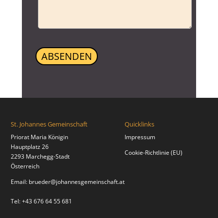
ABSENDEN
A
l
t
e
r
St. Johannes Gemeinschaft
Quicklinks
n
Priorat Maria Königin
Impressum
a
Hauptplatz 26
t
Cookie-Richtlinie (EU)
2293 Marchegg-Stadt
i
Österreich
v
e
Email:
brueder@johannesgemeinschaft.at
:
Tel: +43 676 64 55 681