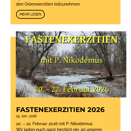
den Osterexerzitien teilzunehmen.
MEHR LESEN
FASTENEXERZITIEN 2026
19. Jan.. 2026
20. – 22. Februar 2026 mit P. Nikodemus.
Wir laden euch ganz herzlich ein, an unseren