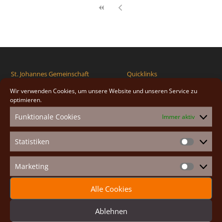
St. Johannes Gemeinschaft
Quicklinks
Priorat Maria Königin
Impressum
Wir verwenden Cookies, um unsere Website und unseren Service zu
Hauptplatz 26
optimieren.
Cookie-Richtlinie (EU)
2293 Marchegg-Stadt
Funktionale Cookies
Immer aktiv
Österreich
Email:
brueder@johannesgemeinschaft.at
Statistiken
Statistike
Tel: +43 676 64 55 681
Marketing
Marketin
Alle Cookies
Gottesdienste
Ablehnen
Heilige Messe