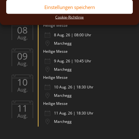
07
Einstellungen speichern
7 Aug. 26 | 18:30 Uhr
Aug.
Cookie-Richtlinie
Marchegg
Heilige Messe
08
8 Aug. 26 | 08:00 Uhr
Aug.
Marchegg
Heilige Messe
09
9 Aug. 26 | 10:45 Uhr
Aug.
Marchegg
Heilige Messe
10
10 Aug. 26 | 18:30 Uhr
Aug.
Marchegg
Heilige Messe
11
11 Aug. 26 | 18:30 Uhr
Aug.
Marchegg