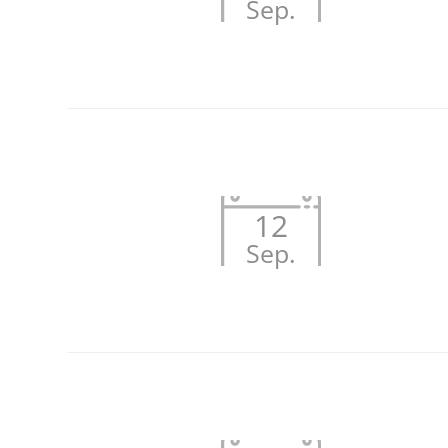
Sep.
12
Sep.