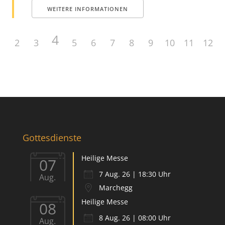
WEITERE INFORMATIONEN
4
1
2
3
5
6
7
8
9
10
11
12
Gottesdienste
Heilige Messe
07
7 Aug. 26 | 18:30 Uhr
Aug.
Marchegg
Heilige Messe
08
8 Aug. 26 | 08:00 Uhr
Aug.