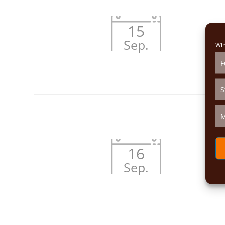
15
Sep.
Wir
F
S
M
16
Sep.