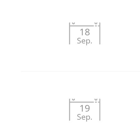
18
Sep.
19
Sep.