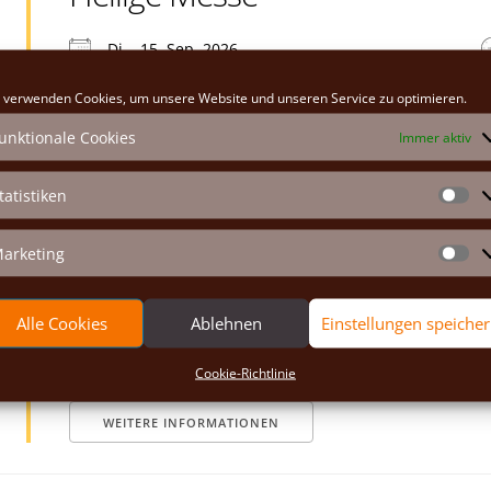
Di.., 15. Sep. 2026
Klosterkirche
 verwenden Cookies, um unsere Website und unseren Service zu optimieren.
unktionale Cookies
Immer aktiv
WEITERE INFORMATIONEN
tatistiken
St
Heilige Messe
arketing
Ma
Mi.., 16. Sep. 2026
Alle Cookies
Ablehnen
Einstellungen speiche
Klosterkirche
Cookie-Richtlinie
WEITERE INFORMATIONEN