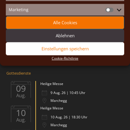
Priorat Maria Königin
Impressum
Marketing
Hauptplatz 26
Marketin
Cookie-Richtlinie (EU)
2293 Marchegg-Stadt
Alle Cookies
Österreich
Email:
brueder@johannesgemeinschaft.at
Ablehnen
Tel: +43 676 64 55 681
Einstellungen speichern
Cookie-Richtlinie
Gottesdienste
Heilige Messe
09
9 Aug. 26 | 10:45 Uhr
Aug.
Marchegg
Heilige Messe
10
10 Aug. 26 | 18:30 Uhr
Aug.
Marchegg