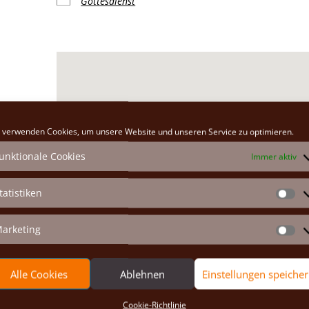
Gottesdienst
Klosterkirche
 verwenden Cookies, um unsere Website und unseren Service zu optimieren.
Hauptplatz 26 - Marchegg
unktionale Cookies
Immer aktiv
Veranstaltungen anzeigen
tatistiken
St
arketing
Ma
Alle Cookies
Ablehnen
Einstellungen speiche
Cookie-Richtlinie