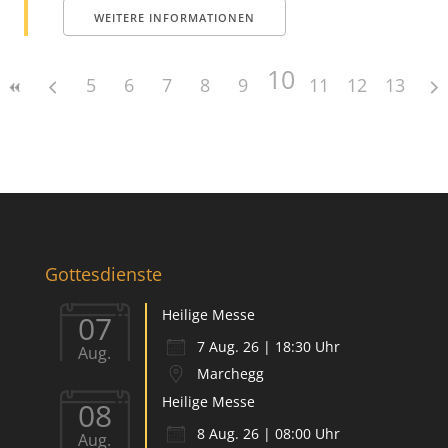
WEITERE INFORMATIONEN
10
5
6
7
8
9
11
12
13
Gottesdienste
Heilige Messe
07
7 Aug. 26 | 18:30 Uhr
Aug.
Marchegg
Heilige Messe
08
8 Aug. 26 | 08:00 Uhr
Aug.