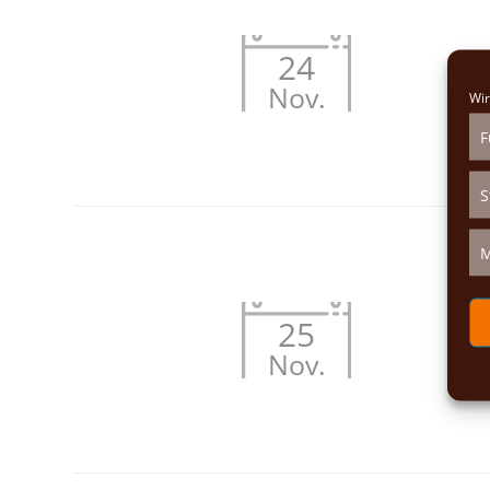
24
Nov.
Wir
F
S
M
25
Nov.