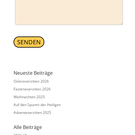
SENDEN
A
l
t
Neueste Beiträge
e
Osterexerzitien 2026
r
n
Fastenexerzitien 2026
a
Weihnachten 2025
t
Auf den Spuren der Heiligen
i
v
Adventexerzitien 2025
e
:
Alle Beiträge