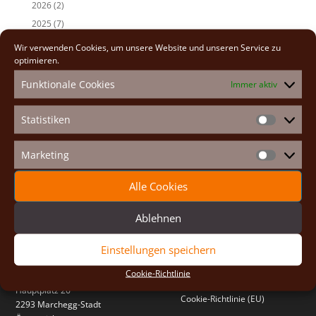
2026
(2)
2025
(7)
2024
(5)
Wir verwenden Cookies, um unsere Website und unseren Service zu
optimieren.
2023
(13)
2022
(9)
Funktionale Cookies
Immer aktiv
2021
(7)
2020
(2)
Statistiken
Statistike
2019
(8)
2018
(2)
Marketing
Marketin
2017
(2)
Alle Cookies
Ablehnen
Einstellungen speichern
St. Johannes Gemeinschaft
Quicklinks
Cookie-Richtlinie
Priorat Maria Königin
Impressum
Hauptplatz 26
Cookie-Richtlinie (EU)
2293 Marchegg-Stadt