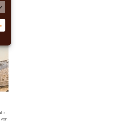
rketing
rn
ahrt
e von