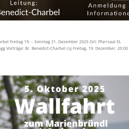
rbel Freitag 19. – Sonntag 21. Dezember 2025 Ort: Pfarrsaal St.
 Vorträge: Br. Benedict-Charbel csj Freitag, 19. Dezember, 20:00