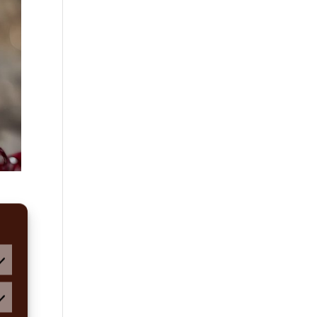
g
atistiken