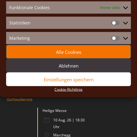
Funktionale Cookies
Immer aktiv
St. Johannes Gemeinschaft
Quicklinks
Statistiken
Statistike
Priorat Maria Königin
Impressum
Hauptplatz 26
Marketing
Cookie-Richtlinie (EU)
2293 Marchegg-Stadt
Marketin
Österreich
Alle Cookies
Email:
brueder@johannesgemeinschaft.at
Ablehnen
Tel: +43 676 64 55 681
Einstellungen speichern
Cookie-Richtlinie
Gottesdienste
Heilige Messe
10 Aug. 26 | 18:30
Uhr
Marchegg