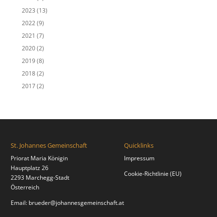
2023
(13)
2022
(9)
2021
(7)
2020
(2)
2019
(8)
2018
(2)
2017
(2)
St. Johannes Gemeinschaft
Quicklinks
Priorat Maria Königin
Impressum
Hauptplatz 26
Cookie-Richtlinie (EU)
2293 Marchegg-Stadt
Österreich
Email:
brueder@johannesgemeinschaft.at