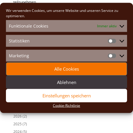
teilzunehmen.
Wir verwenden Cookies, um unsere Website und unseren Service zu
optimieren.
Anfang: 19:00 Uhr in der Bahnhofkirche.
Lobpreis mit Herz-Jesu-Messe
Funktionale Cookies
Immer aktiv
Statistiken
Eintritt frei!
Statistike
Neueste Beiträge
Marketing
Marketin
Osterexerzitien 2026
Alle Cookies
Fastenexerzitien 2026
Weihnachten 2025
Ablehnen
Auf den Spuren der Heiligen
Adventexerzitien 2025
Einstellungen speichern
Cookie-Richtlinie
Alle Beiträge
2026
(2)
2025
(7)
2024
(5)