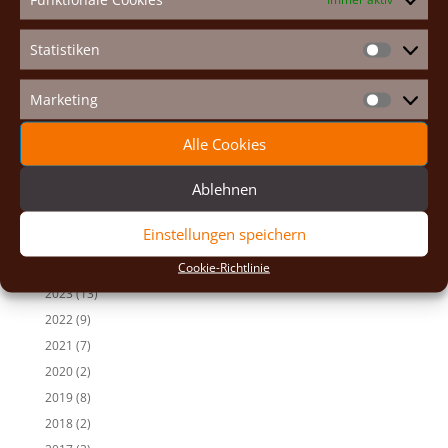
Neueste Beiträge
Osterexerzitien 2026
Statistiken
Statistike
Fastenexerzitien 2026
Weihnachten 2025
Marketing
Marketin
Auf den Spuren der Heiligen
Adventexerzitien 2025
Alle Cookies
Alle Beiträge
Ablehnen
2026
(2)
Einstellungen speichern
2025
(7)
Cookie-Richtlinie
2024
(5)
2023
(13)
2022
(9)
2021
(7)
2020
(2)
2019
(8)
2018
(2)