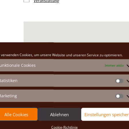
Veranstaltung
Klosterkirche
 verwenden Cookies, um unsere Website und unseren Service zu optimieren.
Hauptplatz 26 - Marchegg
unktionale Cookies
Immer aktiv
Veranstaltungen anzeigen
tatistiken
St
arketing
Ma
Alle Cookies
Ablehnen
Einstellungen speiche
Cookie-Richtlinie