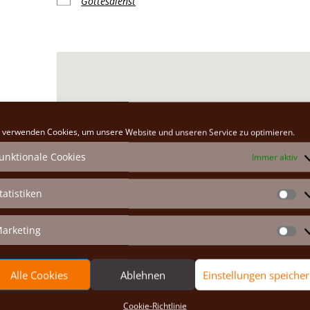
Gottesdienst
Klosterkirche
 verwenden Cookies, um unsere Website und unseren Service zu optimieren.
Hauptplatz 26 - Marchegg
unktionale Cookies
Immer aktiv
Veranstaltungen anzeigen
tatistiken
St
arketing
Ma
Alle Cookies
Ablehnen
Einstellungen speiche
Cookie-Richtlinie