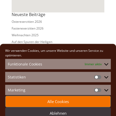
Neueste Beiträge
Osterexerzitien 2026
Fastenexerzitien 2026
Weihnachten 2025
Auf den Spuren der Heiligen
Adventexerzitien 2025
Wir verwenden Cookies, um unsere Website und unseren Service zu
optimieren.
Alle Beiträge
Funktionale Cookies
Immer aktiv
2026
(2)
2025
(7)
Statistiken
Statistike
2024
(5)
2023
(13)
Marketing
Marketin
2022
(9)
Alle Cookies
2021
(7)
2020
(2)
Ablehnen
2019
(8)