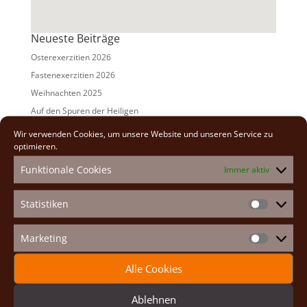
Neueste Beiträge
Osterexerzitien 2026
Fastenexerzitien 2026
Weihnachten 2025
Auf den Spuren der Heiligen
Adventexerzitien 2025
Wir verwenden Cookies, um unsere Website und unseren Service zu
optimieren.
Alle Beiträge
Funktionale Cookies
Immer aktiv
2026
(2)
2025
(7)
Statistiken
Statistike
2024
(5)
2023
(13)
Marketing
Marketin
2022
(9)
Alle Cookies
2021
(7)
2020
(2)
Ablehnen
2019
(8)