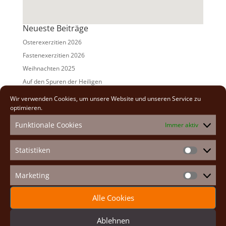
Neueste Beiträge
Osterexerzitien 2026
Fastenexerzitien 2026
Weihnachten 2025
Auf den Spuren der Heiligen
Adventexerzitien 2025
Wir verwenden Cookies, um unsere Website und unseren Service zu
optimieren.
Alle Beiträge
Funktionale Cookies
Immer aktiv
2026
(2)
2025
(7)
Statistiken
Statistike
2024
(5)
2023
(13)
Marketing
Marketin
2022
(9)
Alle Cookies
2021
(7)
2020
(2)
Ablehnen
2019
(8)