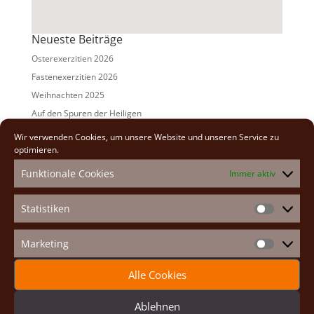
Neueste Beiträge
Osterexerzitien 2026
Fastenexerzitien 2026
Weihnachten 2025
Auf den Spuren der Heiligen
Adventexerzitien 2025
Wir verwenden Cookies, um unsere Website und unseren Service zu
optimieren.
Alle Beiträge
Funktionale Cookies
Immer aktiv
2026
(2)
2025
(7)
Statistiken
Statistike
2024
(5)
2023
(13)
Marketing
Marketin
2022
(9)
Alle Cookies
2021
(7)
2020
(2)
Ablehnen
2019
(8)