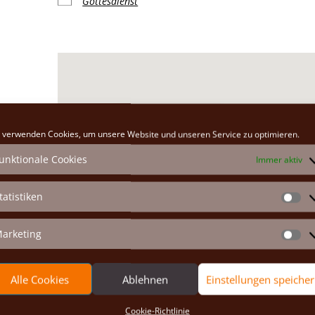
Gottesdienst
Klosterkirche
 verwenden Cookies, um unsere Website und unseren Service zu optimieren.
Hauptplatz 26 - Marchegg
unktionale Cookies
Immer aktiv
Veranstaltungen anzeigen
tatistiken
St
arketing
Ma
Alle Cookies
Ablehnen
Einstellungen speiche
Cookie-Richtlinie