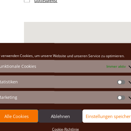
Gottesdienst
Klosterkirche
 verwenden Cookies, um unsere Website und unseren Service zu optimieren.
Hauptplatz 26 - Marchegg
unktionale Cookies
Immer aktiv
Veranstaltungen anzeigen
tatistiken
St
arketing
Ma
Alle Cookies
Ablehnen
Einstellungen speiche
Cookie-Richtlinie