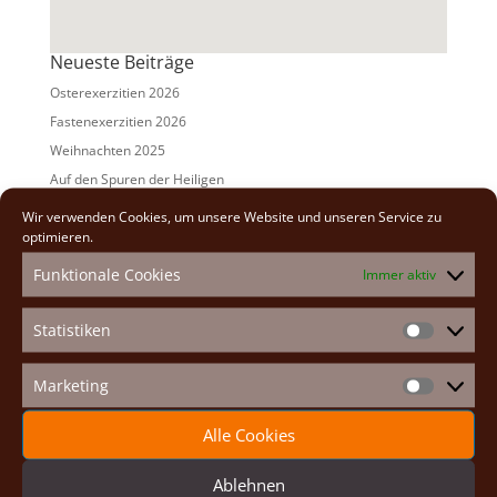
Neueste Beiträge
Osterexerzitien 2026
Fastenexerzitien 2026
Weihnachten 2025
Auf den Spuren der Heiligen
Adventexerzitien 2025
Wir verwenden Cookies, um unsere Website und unseren Service zu
optimieren.
Alle Beiträge
Funktionale Cookies
Immer aktiv
2026
(2)
2025
(7)
Statistiken
Statistike
2024
(5)
2023
(13)
Marketing
Marketin
2022
(9)
Alle Cookies
2021
(7)
2020
(2)
Ablehnen
2019
(8)