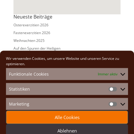
Neueste Beiträge
Osterexerzitien 2026
Fastenexerzitien 2026
Weihnachten 2025
Auf den Spuren der Heiligen
Adventexerzitien 2025
Wir verwenden Cookies, um unsere Website und unseren Service zu
optimieren.
Alle Beiträge
Funktionale Cookies
Immer aktiv
2026
(2)
2025
(7)
Statistiken
Statistike
2024
(5)
2023
(13)
Marketing
Marketin
2022
(9)
Alle Cookies
2021
(7)
2020
(2)
Ablehnen
2019
(8)