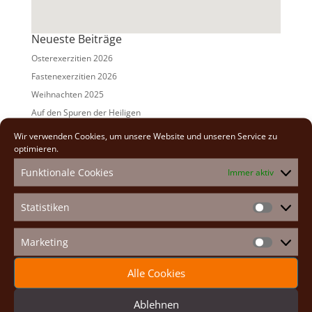
Neueste Beiträge
Osterexerzitien 2026
Fastenexerzitien 2026
Weihnachten 2025
Auf den Spuren der Heiligen
Adventexerzitien 2025
Wir verwenden Cookies, um unsere Website und unseren Service zu
optimieren.
Alle Beiträge
Funktionale Cookies
Immer aktiv
2026
(2)
2025
(7)
Statistiken
Statistike
2024
(5)
2023
(13)
Marketing
Marketin
2022
(9)
Alle Cookies
2021
(7)
2020
(2)
Ablehnen
2019
(8)