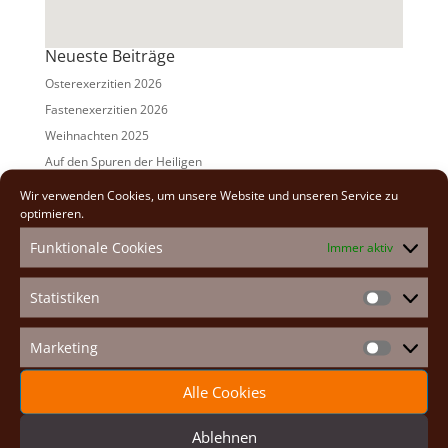
Neueste Beiträge
Osterexerzitien 2026
Fastenexerzitien 2026
Weihnachten 2025
Auf den Spuren der Heiligen
Adventexerzitien 2025
Wir verwenden Cookies, um unsere Website und unseren Service zu
optimieren.
Alle Beiträge
Funktionale Cookies
Immer aktiv
2026
(2)
2025
(7)
Statistiken
Statistike
2024
(5)
2023
(13)
Marketing
Marketin
2022
(9)
Alle Cookies
2021
(7)
2020
(2)
Ablehnen
2019
(8)