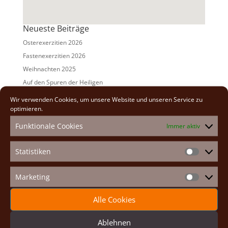
Neueste Beiträge
Osterexerzitien 2026
Fastenexerzitien 2026
Weihnachten 2025
Auf den Spuren der Heiligen
Adventexerzitien 2025
Wir verwenden Cookies, um unsere Website und unseren Service zu
optimieren.
Alle Beiträge
Funktionale Cookies
Immer aktiv
2026
(2)
2025
(7)
Statistiken
Statistike
2024
(5)
2023
(13)
Marketing
Marketin
2022
(9)
Alle Cookies
2021
(7)
2020
(2)
Ablehnen
2019
(8)