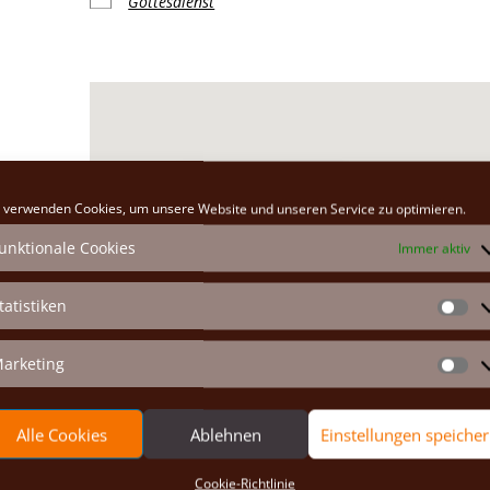
Gottesdienst
Klosterkirche
 verwenden Cookies, um unsere Website und unseren Service zu optimieren.
Hauptplatz 26 - Marchegg
unktionale Cookies
Immer aktiv
Veranstaltungen anzeigen
tatistiken
St
arketing
Ma
Alle Cookies
Ablehnen
Einstellungen speiche
Cookie-Richtlinie