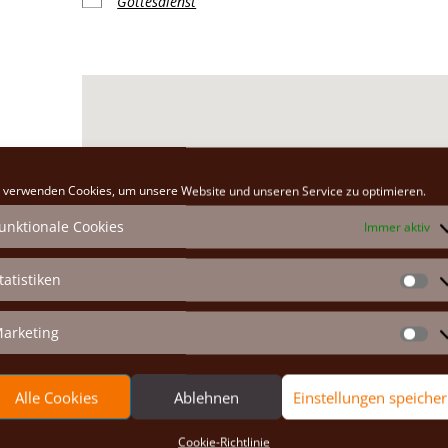
Gottesdienst
Klosterkirche
 verwenden Cookies, um unsere Website und unseren Service zu optimieren.
Hauptplatz 26 - Marchegg
unktionale Cookies
Immer aktiv
Veranstaltungen anzeigen
tatistiken
St
arketing
Ma
Alle Cookies
Ablehnen
Einstellungen speiche
Cookie-Richtlinie