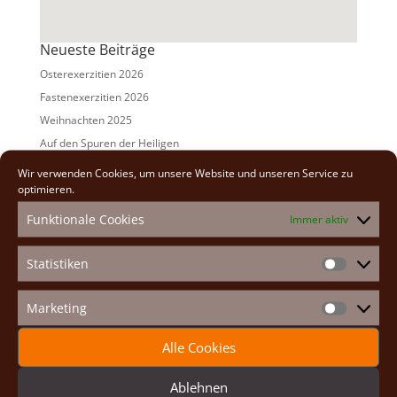
Neueste Beiträge
Osterexerzitien 2026
Fastenexerzitien 2026
Weihnachten 2025
Auf den Spuren der Heiligen
Adventexerzitien 2025
Wir verwenden Cookies, um unsere Website und unseren Service zu
optimieren.
Alle Beiträge
Funktionale Cookies
Immer aktiv
2026
(2)
2025
(7)
Statistiken
Statistike
2024
(5)
2023
(13)
Marketing
Marketin
2022
(9)
Alle Cookies
2021
(7)
2020
(2)
Ablehnen
2019
(8)