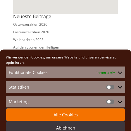
Neueste Beiträge
Osterexerzitien 2026
Fastenexerzitien 2026
Weihnachten 2025
Auf den Spuren der Heiligen
Adventexerzitien 2025
Wir verwenden Cookies, um unsere Website und unseren Service zu
optimieren.
Alle Beiträge
Funktionale Cookies
Immer aktiv
2026
(2)
2025
(7)
Statistiken
Statistike
2024
(5)
2023
(13)
Marketing
Marketin
2022
(9)
Alle Cookies
2021
(7)
2020
(2)
Ablehnen
2019
(8)