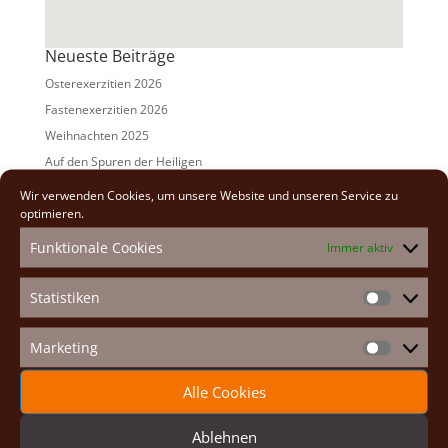
Neueste Beiträge
Osterexerzitien 2026
Fastenexerzitien 2026
Weihnachten 2025
Auf den Spuren der Heiligen
Adventexerzitien 2025
Wir verwenden Cookies, um unsere Website und unseren Service zu
optimieren.
Alle Beiträge
Funktionale Cookies
Immer aktiv
2026
(2)
2025
(7)
Statistiken
Statistike
2024
(5)
2023
(13)
Marketing
Marketin
2022
(9)
Alle Cookies
2021
(7)
2020
(2)
Ablehnen
2019
(8)