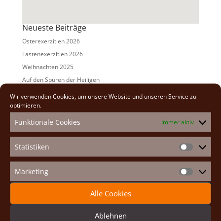
Neueste Beiträge
Osterexerzitien 2026
Fastenexerzitien 2026
Weihnachten 2025
Auf den Spuren der Heiligen
Adventexerzitien 2025
Wir verwenden Cookies, um unsere Website und unseren Service zu
optimieren.
Alle Beiträge
Funktionale Cookies
Immer aktiv
2026
(2)
2025
(7)
Statistiken
Statistike
2024
(5)
2023
(13)
Marketing
Marketin
2022
(9)
Alle Cookies
2021
(7)
2020
(2)
Ablehnen
2019
(8)