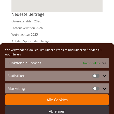
Neueste Beiträge
Osterexerzitien 2026
Fastenexerzitien 2026
Weihnachten 2025
Auf den Spuren der Heiligen
Adventexerzitien 2025
Wir verwenden Cookies, um unsere Website und unseren Service zu
optimieren.
Alle Beiträge
Funktionale Cookies
Immer aktiv
2026
(2)
2025
(7)
Statistiken
Statistike
2024
(5)
2023
(13)
Marketing
Marketin
2022
(9)
Alle Cookies
2021
(7)
2020
(2)
Ablehnen
2019
(8)