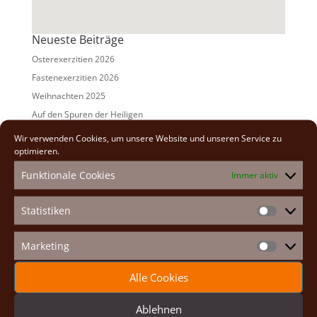
Neueste Beiträge
Osterexerzitien 2026
Fastenexerzitien 2026
Weihnachten 2025
Auf den Spuren der Heiligen
Adventexerzitien 2025
Wir verwenden Cookies, um unsere Website und unseren Service zu
optimieren.
Alle Beiträge
Funktionale Cookies
Immer aktiv
2026
(2)
2025
(7)
Statistiken
Statistike
2024
(5)
2023
(13)
Marketing
Marketin
2022
(9)
Alle Cookies
2021
(7)
2020
(2)
Ablehnen
2019
(8)