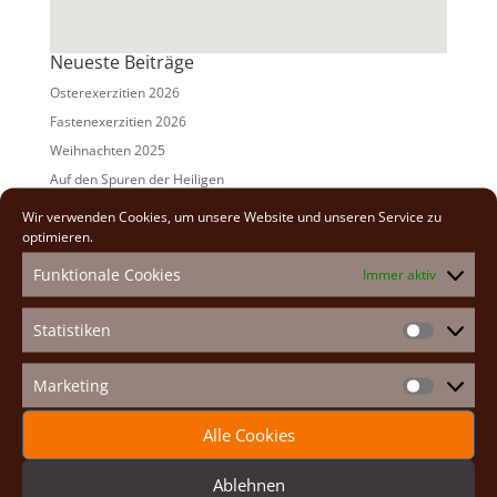
Neueste Beiträge
Osterexerzitien 2026
Fastenexerzitien 2026
Weihnachten 2025
Auf den Spuren der Heiligen
Adventexerzitien 2025
Wir verwenden Cookies, um unsere Website und unseren Service zu
optimieren.
Alle Beiträge
Funktionale Cookies
Immer aktiv
2026
(2)
2025
(7)
Statistiken
Statistike
2024
(5)
2023
(13)
Marketing
Marketin
2022
(9)
Alle Cookies
2021
(7)
2020
(2)
Ablehnen
2019
(8)