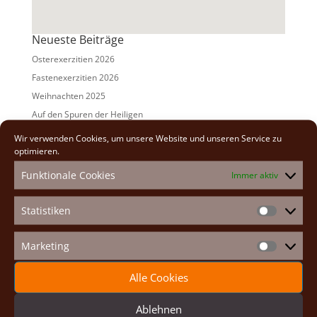
Neueste Beiträge
Osterexerzitien 2026
Fastenexerzitien 2026
Weihnachten 2025
Auf den Spuren der Heiligen
Adventexerzitien 2025
Wir verwenden Cookies, um unsere Website und unseren Service zu
optimieren.
Alle Beiträge
Funktionale Cookies
Immer aktiv
2026
(2)
2025
(7)
Statistiken
Statistike
2024
(5)
2023
(13)
Marketing
Marketin
2022
(9)
Alle Cookies
2021
(7)
2020
(2)
Ablehnen
2019
(8)