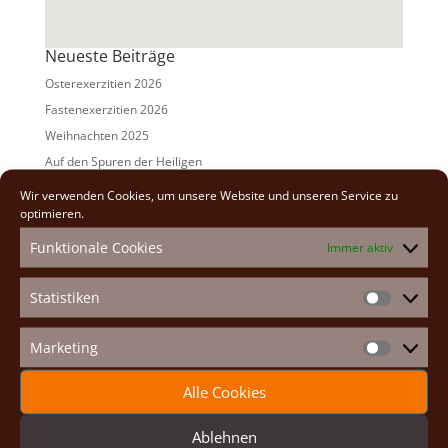
Neueste Beiträge
Osterexerzitien 2026
Fastenexerzitien 2026
Weihnachten 2025
Auf den Spuren der Heiligen
Adventexerzitien 2025
Wir verwenden Cookies, um unsere Website und unseren Service zu
optimieren.
Alle Beiträge
Funktionale Cookies
Immer aktiv
2026
(2)
2025
(7)
Statistiken
Statistike
2024
(5)
2023
(13)
Marketing
Marketin
2022
(9)
Alle Cookies
2021
(7)
2020
(2)
Ablehnen
2019
(8)