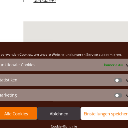
Gottesdienst
Klosterkirche
 verwenden Cookies, um unsere Website und unseren Service zu optimieren.
Hauptplatz 26 - Marchegg
unktionale Cookies
Immer aktiv
Veranstaltungen anzeigen
tatistiken
St
arketing
Ma
Alle Cookies
Ablehnen
Einstellungen speiche
Cookie-Richtlinie