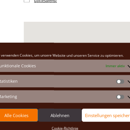
Gottesdienst
Klosterkirche
 verwenden Cookies, um unsere Website und unseren Service zu optimieren.
Hauptplatz 26 - Marchegg
unktionale Cookies
Immer aktiv
Veranstaltungen anzeigen
tatistiken
St
arketing
Ma
Alle Cookies
Ablehnen
Einstellungen speiche
Cookie-Richtlinie