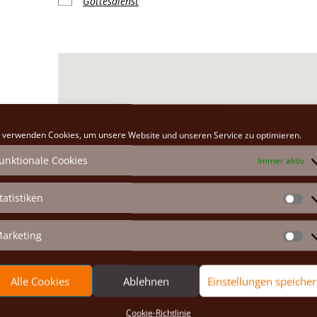
Gottesdienst
Klosterkirche
 verwenden Cookies, um unsere Website und unseren Service zu optimieren.
Hauptplatz 26 - Marchegg
unktionale Cookies
Immer aktiv
Veranstaltungen anzeigen
tatistiken
St
arketing
Ma
Alle Cookies
Ablehnen
Einstellungen speiche
Cookie-Richtlinie