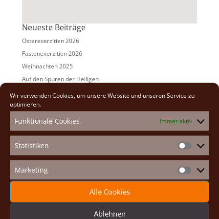
Neueste Beiträge
Osterexerzitien 2026
Fastenexerzitien 2026
Weihnachten 2025
Auf den Spuren der Heiligen
Adventexerzitien 2025
Wir verwenden Cookies, um unsere Website und unseren Service zu
optimieren.
Alle Beiträge
Funktionale Cookies
Immer aktiv
2026
(2)
2025
(7)
Statistiken
Statistike
2024
(5)
2023
(13)
Marketing
Marketin
2022
(9)
Alle Cookies
2021
(7)
2020
(2)
Ablehnen
2019
(8)