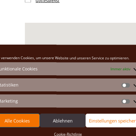
Gottesdienst
Klosterkirche
 verwenden Cookies, um unsere Website und unseren Service zu optimieren.
Hauptplatz 26 - Marchegg
unktionale Cookies
Immer aktiv
Veranstaltungen anzeigen
tatistiken
St
arketing
Ma
Alle Cookies
Ablehnen
Einstellungen speiche
Cookie-Richtlinie