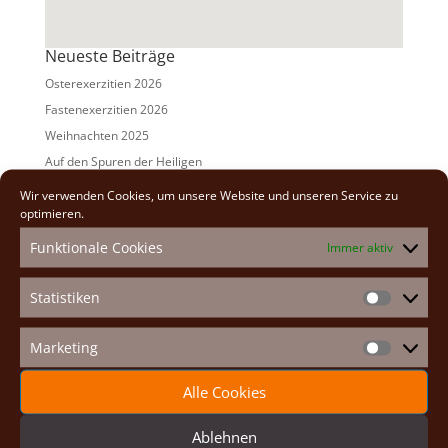
Neueste Beiträge
Osterexerzitien 2026
Fastenexerzitien 2026
Weihnachten 2025
Auf den Spuren der Heiligen
Adventexerzitien 2025
Wir verwenden Cookies, um unsere Website und unseren Service zu
optimieren.
Alle Beiträge
Funktionale Cookies
Immer aktiv
2026
(2)
2025
(7)
Statistiken
Statistike
2024
(5)
2023
(13)
Marketing
Marketin
2022
(9)
Alle Cookies
2021
(7)
2020
(2)
Ablehnen
2019
(8)