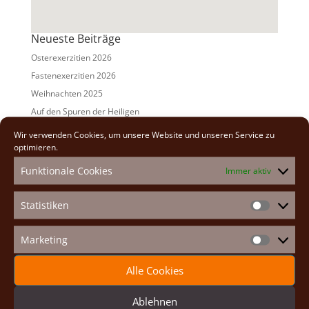
Neueste Beiträge
Osterexerzitien 2026
Fastenexerzitien 2026
Weihnachten 2025
Auf den Spuren der Heiligen
Adventexerzitien 2025
Wir verwenden Cookies, um unsere Website und unseren Service zu
optimieren.
Alle Beiträge
Funktionale Cookies
Immer aktiv
2026
(2)
2025
(7)
Statistiken
Statistike
2024
(5)
2023
(13)
Marketing
Marketin
2022
(9)
Alle Cookies
2021
(7)
2020
(2)
Ablehnen
2019
(8)