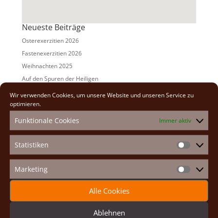
Neueste Beiträge
Osterexerzitien 2026
Fastenexerzitien 2026
Weihnachten 2025
Auf den Spuren der Heiligen
Adventexerzitien 2025
Wir verwenden Cookies, um unsere Website und unseren Service zu
optimieren.
Alle Beiträge
Funktionale Cookies
Immer aktiv
2026
(2)
2025
(7)
Statistiken
Statistike
2024
(5)
2023
(13)
Marketing
Marketin
2022
(9)
Alle Cookies
2021
(7)
2020
(2)
Ablehnen
2019
(8)