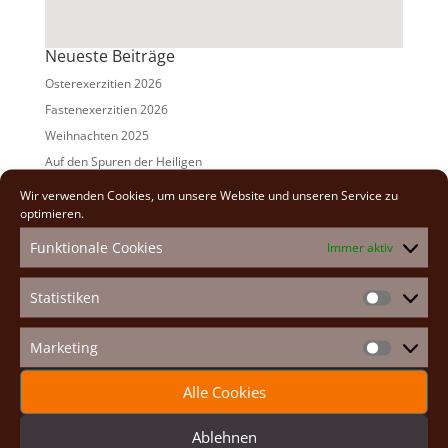
Neueste Beiträge
Osterexerzitien 2026
Fastenexerzitien 2026
Weihnachten 2025
Auf den Spuren der Heiligen
Adventexerzitien 2025
Wir verwenden Cookies, um unsere Website und unseren Service zu
optimieren.
Alle Beiträge
Funktionale Cookies
Immer aktiv
2026
(2)
2025
(7)
Statistiken
Statistike
2024
(5)
2023
(13)
Marketing
Marketin
2022
(9)
Alle Cookies
2021
(7)
2020
(2)
Ablehnen
2019
(8)